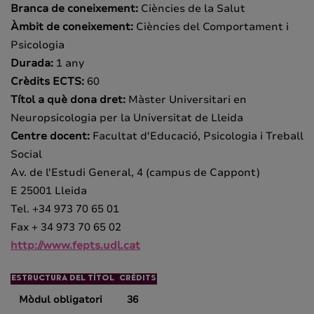
Branca de coneixement:
Ciències de la Salut
Àmbit de coneixement:
Ciències del Comportament i
Psicologia
Durada:
1 any
Crèdits ECTS:
60
Títol a què dona dret:
Màster Universitari en
Neuropsicologia per la Universitat de Lleida
Centre docent:
Facultat d'Educació, Psicologia i Treball
Social
Av. de l'Estudi General, 4 (campus de Cappont)
E 25001 Lleida
Tel. +34 973 70 65 01
Fax + 34 973 70 65 02
http://www.fepts.udl.cat
ESTRUCTURA DEL TÍTOL
CRÈDITS
Mòdul obligatori
36